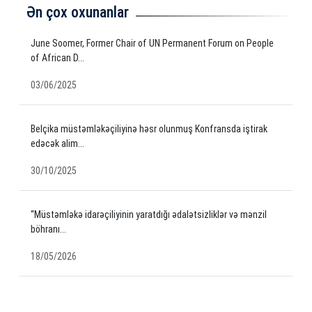
Ən çox oxunanlar
June Soomer, Former Chair of UN Permanent Forum on People
of African D...
03/06/2025
Belçika müstəmləkəçiliyinə həsr olunmuş Konfransda iştirak
edəcək alim...
30/10/2025
“Müstəmləkə idarəçiliyinin yaratdığı ədalətsizliklər və mənzil
böhranı...
18/05/2026