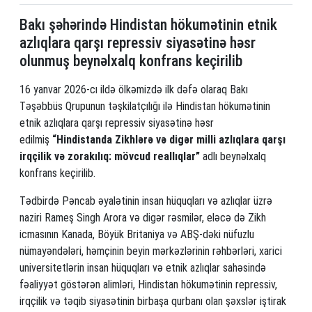
Bakı şəhərində Hindistan hökumətinin etnik
azlıqlara qarşı repressiv siyasətinə həsr
olunmuş beynəlxalq konfrans keçirilib
16 yanvar 2026-cı ildə ölkəmizdə ilk dəfə olaraq Bakı
Təşəbbüs Qrupunun təşkilatçılığı ilə Hindistan hökumətinin
etnik azlıqlara qarşı repressiv siyasətinə həsr
edilmiş
“Hindistanda Zikhlərə və digər milli azlıqlara qarşı
irqçilik və zorakılıq: mövcud reallıqlar”
adlı beynəlxalq
konfrans keçirilib.
Tədbirdə Pəncab əyalətinin insan hüquqları və azlıqlar üzrə
naziri Rameş Singh Arora və digər rəsmilər, eləcə də Zikh
icmasının Kanada, Böyük Britaniya və ABŞ-dəki nüfuzlu
nümayəndələri, həmçinin beyin mərkəzlərinin rəhbərləri, xarici
universitetlərin insan hüquqları və etnik azlıqlar sahəsində
fəaliyyət göstərən alimləri, Hindistan hökumətinin repressiv,
irqçilik və təqib siyasətinin birbaşa qurbanı olan şəxslər iştirak