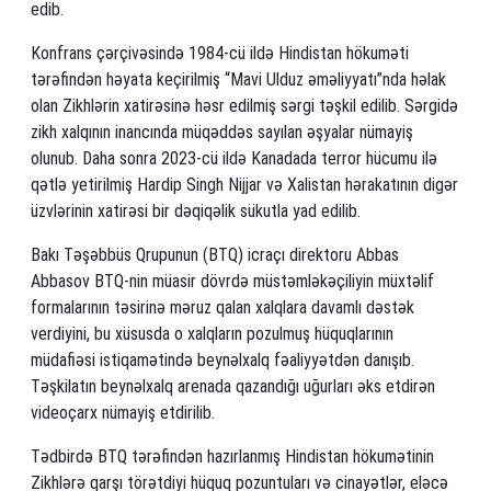
edib.
Konfrans çərçivəsində 1984-cü ildə Hindistan hökuməti
tərəfindən həyata keçirilmiş “Mavi Ulduz əməliyyatı”nda həlak
olan Zikhlərin xatirəsinə həsr edilmiş sərgi təşkil edilib. Sərgidə
zikh xalqının inancında müqəddəs sayılan əşyalar nümayiş
olunub. Daha sonra 2023-cü ildə Kanadada terror hücumu ilə
qətlə yetirilmiş Hardip Singh Nijjar və Xalistan hərakatının digər
üzvlərinin xatirəsi bir dəqiqəlik sükutla yad edilib.
Bakı Təşəbbüs Qrupunun (BTQ) icraçı direktoru Abbas
Abbasov BTQ-nin müasir dövrdə müstəmləkəçiliyin müxtəlif
formalarının təsirinə məruz qalan xalqlara davamlı dəstək
verdiyini, bu xüsusda o xalqların pozulmuş hüquqlarının
müdafiəsi istiqamətində beynəlxalq fəaliyyətdən danışıb.
Təşkilatın beynəlxalq arenada qazandığı uğurları əks etdirən
videoçarx nümayiş etdirilib.
Tədbirdə BTQ tərəfindən hazırlanmış Hindistan hökumətinin
Zikhlərə qarşı törətdiyi hüquq pozuntuları və cinayətlər, eləcə