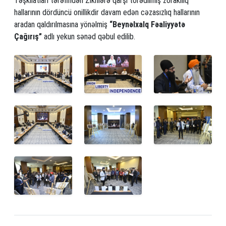
Təşkilatları tərəfindən Zikhlərə qarşı törədilmiş zorakılıq
hallarının dördüncü onillikdir davam edən cəzasızlıq hallarının
aradan qaldırılmasına yönəlmiş
“Beynəlxalq Fəaliyyətə
Çağırış”
adlı yekun sənəd qəbul edilib.