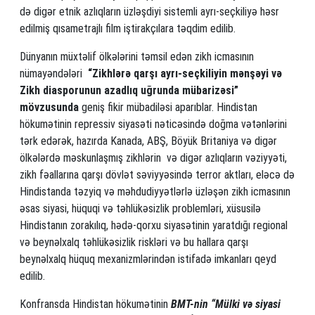
də digər etnik azlıqların üzləşdiyi sistemli ayrı-seçkiliyə həsr
edilmiş qısametrajlı film iştirakçılara təqdim edilib.
Dünyanın müxtəlif ölkələrini təmsil edən zikh icmasının
nümayəndələri
“Zikhlərə qarşı ayrı-seçkiliyin mənşəyi və
Zikh diasporunun azadlıq uğrunda mübarizəsi”
mövzusunda
geniş fikir mübadiləsi aparıblar. Hindistan
hökumətinin repressiv siyasəti nəticəsində doğma vətənlərini
tərk edərək, hazırda Kanada, ABŞ, Böyük Britaniya və digər
ölkələrdə məskunlaşmış zikhlərin və digər azlıqların vəziyyəti,
zikh fəallarına qarşı dövlət səviyyəsində terror aktları, eləcə də
Hindistanda təzyiq və məhdudiyyətlərlə üzləşən zikh icmasının
əsas siyasi, hüquqi və təhlükəsizlik problemləri, xüsusilə
Hindistanın zorakılıq, hədə-qorxu siyasətinin yaratdığı regional
və beynəlxalq təhlükəsizlik riskləri və bu hallara qarşı
beynəlxalq hüquq mexanizmlərindən istifadə imkanları qeyd
edilib.
Konfransda Hindistan hökumətinin
BMT-nin “Mülki və siyasi