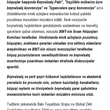
hüquqlar haqqında Beynəlxalq Pakt”, “İrqçiliklə mübarizə üzrə
beynəlxalq konvensiya” və “İşgəncələrə qarşı konvensiya”
üzrə
öhdəliklərinin etnik azlıqlara münasibətdə kobud şəkildə
pozulması məsələləri müzakirə edilib. Real vəziyyətin
beynəlxalq təşkilatların gündəliyində saxlanılması və müvafiq
qərarların qəbul olunması, xüsusilə
BMT-nin İnsan Hüquqları
Komitəsi tərəfindən Hindistanda etnik azlıqların pozulmuş
hüquqları, məhkəmə qərarları olmadan icra edilmiş edamların
araşdırılması və BMT-nin xüsusi məruzəçiləri tərəfindən
hüquq pozuntularının sənədləşdirilməsi və beynəlxalq
monitorinqə çıxarılması imkanları ətrafında diskussiyalar
aparılıb.
Beynəlxalq və yerli qeyri-hökumət təşkilatlarının və akademik
çevrələrin bu prosesdə rolu, onların hazırladığı hesabatların,
hüquqi rəylərin və tövsiyələrin beynəlxalq qərar qəbuletmə
mexanizmlərinə təsiri imkanları müzakirə mövzusu olub.
Tədbirin yekununda Bakı Təşəbbüs Qrupu və Qlobal Zikh