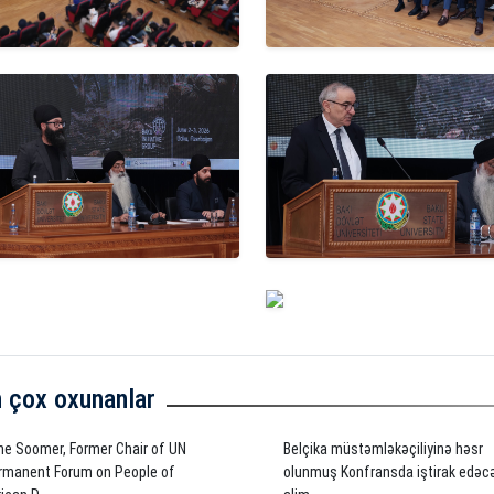
 çox oxunanlar
ne Soomer, Former Chair of UN
Belçika müstəmləkəçiliyinə həsr
rmanent Forum on People of
olunmuş Konfransda iştirak edəc