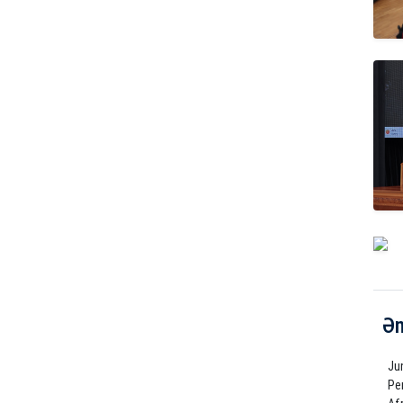
Ən
Ju
Pe