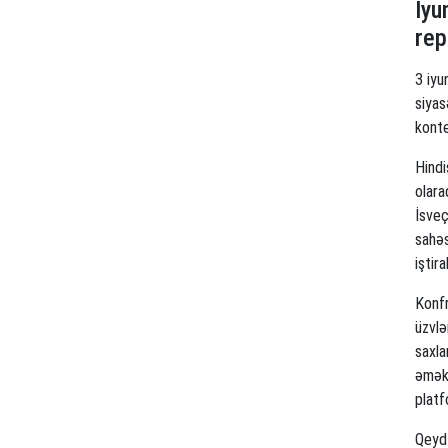
İyu
rep
3 iyu
siyas
konte
Hindi
olara
İsveç
sahəs
iştira
Konfr
üzvlə
saxla
əməkd
platf
Qeyd 