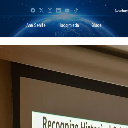
Azərba
Ana Səhifə
Haqqımızda
Əlaqə