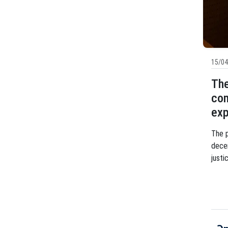
15/04
The
com
exp
The p
decen
justi