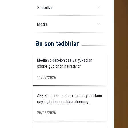
Sənədlər
Media
Ən son tədbirlər
Media və dekolonizasiya: yüksələn
səslər, güclənən narrativlər
11/07/2026
ABŞ Konqresində Qərbi azərbaycanlıların
qayıdış hüququna həsr olunmuş...
25/06/2026