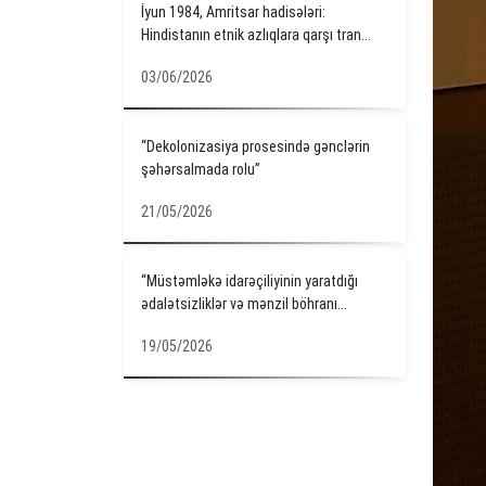
İyun 1984, Amritsar hadisələri:
Hindistanın etnik azlıqlara qarşı tran...
03/06/2026
“Dekolonizasiya prosesində gənclərin
şəhərsalmada rolu”
21/05/2026
“Müstəmləkə idarəçiliyinin yaratdığı
ədalətsizliklər və mənzil böhranı...
19/05/2026