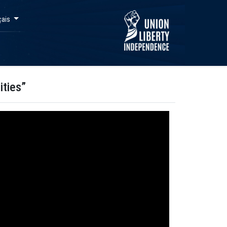
çais
ities”