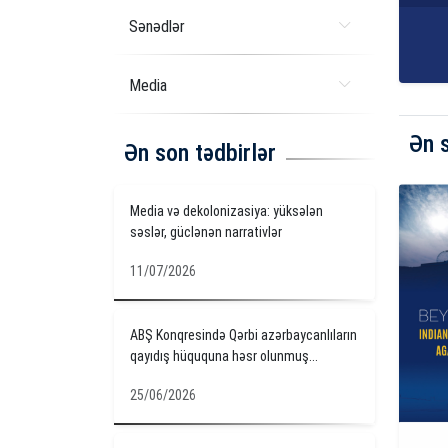
Sənədlər
Media
Ən 
Ən son tədbirlər
Media və dekolonizasiya: yüksələn
səslər, güclənən narrativlər
11/07/2026
ABŞ Konqresində Qərbi azərbaycanlıların
qayıdış hüququna həsr olunmuş...
25/06/2026