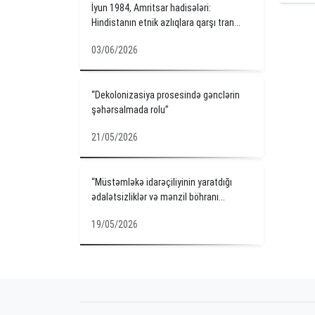
İyun 1984, Amritsar hadisələri:
Hindistanın etnik azlıqlara qarşı tran...
03/06/2026
“Dekolonizasiya prosesində gənclərin
şəhərsalmada rolu”
21/05/2026
“Müstəmləkə idarəçiliyinin yaratdığı
ədalətsizliklər və mənzil böhranı...
19/05/2026