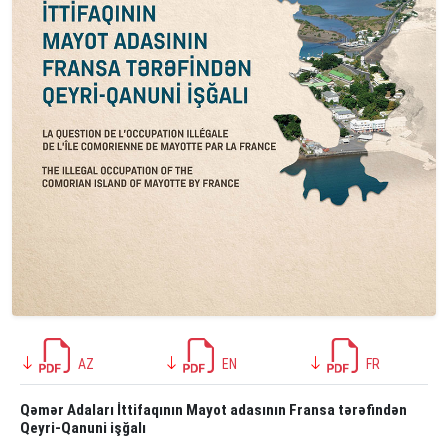
AZ
EN
FR
Qəmər Adaları İttifaqının Mayot adasının Fransa tərəfindən
Qeyri-Qanuni işğalı