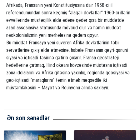
Afrikada, Fransanın yeni Konstitusiyasına dair 1958-ci il
referendumundan sonra keçmiş “əlaqəli dövlətlər” 1960-cı illərin
əvvəllərində müstəqillik əldə edənə qədər qısa bir müddətdə
azad assosiasiya statusunda mövcud olur və həmin müddət
neokolonializmin yeni mərhələsinə qədəm qoyur.
Bu müddət Fransaya yeni suveren Afrika dövlətlərinin təbii
sərvətlərinə çıxış əldə etməsinə, habelə Fransanın qeyri-qanuni
siyasi və iqtisadi təsirinə gətirib çıxarır. Fransa geostrateji
hədəflərinə çatmaq, Hind okeanı hövzəsində müstəsna iqtisadi
zona iddialarını və Afrika qitəsinə yaxınlıq, regionda geosiyasi və
geo-iqtisadi “maraqlarını” təmin etmək məqsədilə iki
müstəmləkəsini – Mayot və Reünyonu əlində saxlayır.
Ən son sənədlər