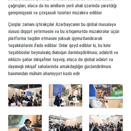
çağırışları, eləcə də bu amillərin yerli əhali üzərində yaratdığı
genişmiqyaslı və çoxşaxəli təsirləri müzakirə ediblər.
Çıxışlar zamanı iştirakçılar Azərbaycanın bu qlobal məsələyə
xüsusi diqqət yetirməsini və bu istiqamətdə müzakirələr üçün
platforma təqdim etməsini yüksək qiymətləndirərək
təşəkkürlərini ifadə ediblər. Onlar qeyd ediblər ki, bu kimi
təşəbbüslər beynəlxalq dialoqun dərinləşdirilməsi, ədalətli və
inklüziv şəhər inkişafının təşviqi, eləcə də qlobal ədalət və
dayanıqlı inkişaf sahələrində əməkdaşlığın gücləndirilməsi
baxımından mühüm əhəmiyyət kəsb edir