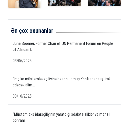
Ən çox oxunanlar
June Soomer, Former Chair of UN Permanent Forum on People
of African D...
03/06/2025
Belçika müstəmləkəçiliyinə həsr olunmuş Konfransda iştirak
edəcək alim...
30/10/2025
“Müstəmləkə idarəçiliyinin yaratdığı ədalətsizliklər və mənzil
böhranı...