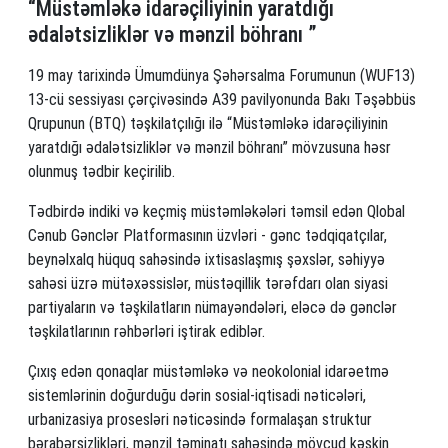
“Müstəmləkə idarəçiliyinin yaratdığı
ədalətsizliklər və mənzil böhranı ”
19 may tarixində Ümumdünya Şəhərsalma Forumunun (WUF13)
13-cü sessiyası çərçivəsində A39 pavilyonunda Bakı Təşəbbüs
Qrupunun (BTQ) təşkilatçılığı ilə “Müstəmləkə idarəçiliyinin
yaratdığı ədalətsizliklər və mənzil böhranı” mövzusuna həsr
olunmuş tədbir keçirilib.
Tədbirdə indiki və keçmiş müstəmləkələri təmsil edən Qlobal
Cənub Gənclər Platformasının üzvləri - gənc tədqiqatçılar,
beynəlxalq hüquq sahəsində ixtisaslaşmış şəxslər, səhiyyə
sahəsi üzrə mütəxəssislər, müstəqillik tərəfdarı olan siyasi
partiyaların və təşkilatların nümayəndələri, eləcə də gənclər
təşkilatlarının rəhbərləri iştirak ediblər.
Çıxış edən qonaqlar müstəmləkə və neokolonial idarəetmə
sistemlərinin doğurduğu dərin sosial-iqtisadi nəticələri,
urbanizasiya prosesləri nəticəsində formalaşan struktur
bərabərsizlikləri, mənzil təminatı sahəsində mövcud kəskin